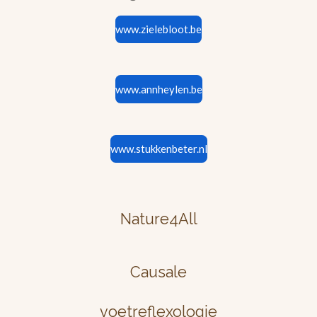
www.zielebloot.be
www.annheylen.be
www.stukkenbeter.nl
Nature4All
Causale
voetreflexologie