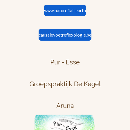
www.nature4all.earth
causalevoetreflexologie.be
Pur - Esse
Groepspraktijk De Kegel
Aruna