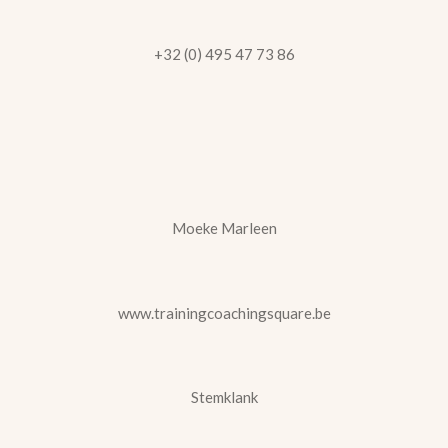
+32 (0) 495 47 73 86
Moeke Marleen
www.trainingcoachingsquare.be
Stemklank