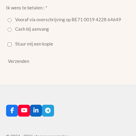
Ik wens te betalen : *
Vooraf via overschrijving op BE71 0019 4228 64649
Cash bij aanvang
Stuur mij een kopie
Verzenden
F
Y
L
T
a
o
i
e
c
u
n
l
e
T
k
e
b
u
e
g