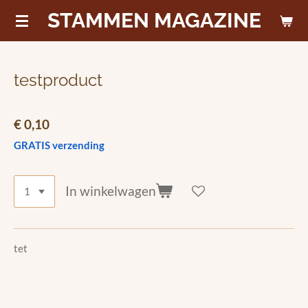
STAMMEN MAGAZINE
Ga
direct
naar
de
testproduct
hoofdinhoud
€ 0,10
GRATIS verzending
In winkelwagen
tet