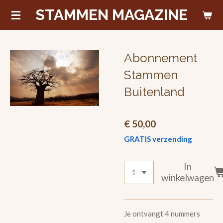
STAMMEN MAGAZINE
Ga
direct
naar
de
Abonnement
hoofdinhoud
Stammen
Buitenland
€ 50,00
GRATIS verzending
In
winkelwagen
Je ontvangt 4 nummers