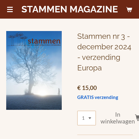
STAMMEN MAGAZINE
Ga
direct
naar
de
Stammen nr 3 -
hoofdinhoud
december 2024
- verzending
Europa
€ 15,00
GRATIS verzending
In
winkelwagen